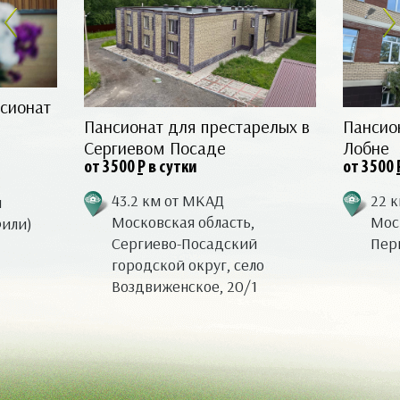
сионат
Пансионат для престарелых в
Пансио
Сергиевом Посаде
Лобне
от 3500
Р
в сутки
от 3500
43.2 км от МКАД
22 
я
Московская область,
Моск
Фили)
Сергиево-Посадский
Перв
городской округ, село
Воздвиженское, 20/1