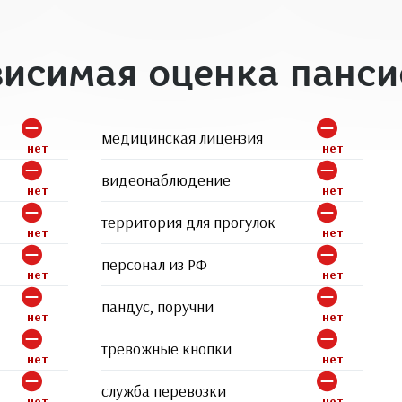
висимая оценка панси
медицинская лицензия
нет
нет
видеонаблюдение
нет
нет
территория для прогулок
нет
нет
персонал из РФ
нет
нет
пандус, поручни
нет
нет
тревожные кнопки
нет
нет
служба перевозки
нет
нет