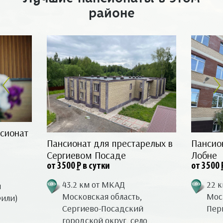
районе
сионат
Пансионат для престарелых в
Пансио
Сергиевом Посаде
Лобне
от 3500
Р
в сутки
от 3500
43.2 км от МКАД
22 
я
Московская область,
Моск
Фили)
Сергиево-Посадский
Перв
городской округ, село