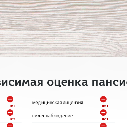
висимая оценка панси
медицинская лицензия
нет
нет
видеонаблюдение
нет
нет