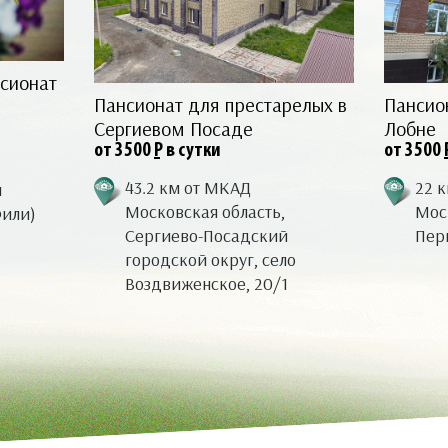
сионат
Пансионат для престарелых в
Пансио
Сергиевом Посаде
Лобне
от 3500
Р
в сутки
от 3500
43.2 км от МКАД
22 
я
Московская область,
Моск
Фили)
Сергиево-Посадский
Перв
городской округ, село
Воздвиженское, 20/1