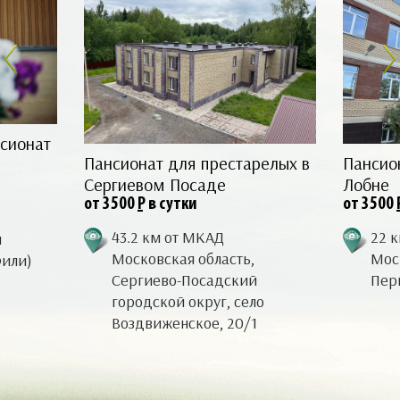
сионат
Пансионат для престарелых в
Пансио
Сергиевом Посаде
Лобне
от 3500
Р
в сутки
от 3500
43.2 км от МКАД
22 
я
Московская область,
Моск
Фили)
Сергиево-Посадский
Перв
городской округ, село
Воздвиженское, 20/1