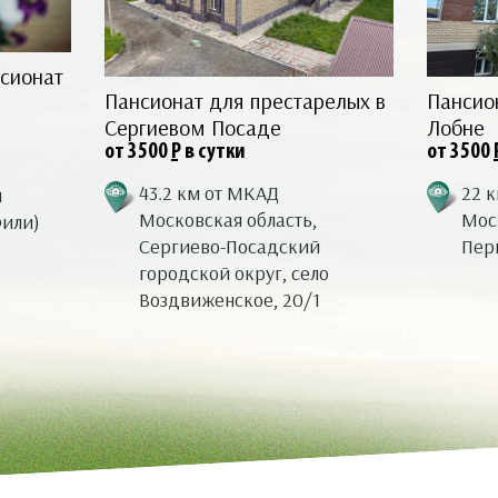
сионат
Пансионат для престарелых в
Пансио
Сергиевом Посаде
Лобне
от 3500
Р
в сутки
от 3500
43.2 км от МКАД
22 
я
Московская область,
Моск
Фили)
Сергиево-Посадский
Перв
городской округ, село
Воздвиженское, 20/1