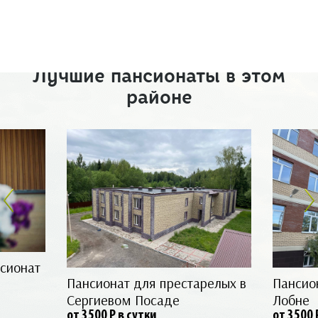
Лучшие пансионаты в этом
районе
сионат
Пансионат для престарелых в
Пансио
Сергиевом Посаде
Лобне
от 3500
Р
в сутки
от 3500