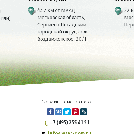
43.2 км от МКАД
22 
я
Московская область,
Моск
Фили)
Сергиево-Посадский
Перв
городской округ, село
Воздвиженское, 20/1
Расскажите о нас в соцсетях:
+7 (495) 255 41 51
info@star-dom.ru