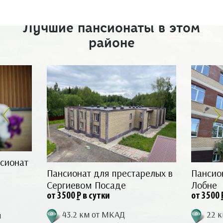
Лучшие пансионаты в этом
районе
сионат
Пансионат для престарелых в
Пансио
Сергиевом Посаде
Лобне
от 3500
Р
в сутки
от 3500
43.2 км от МКАД
22 
я